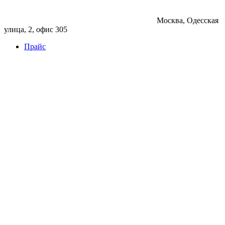
Москва, Одесская
улица, 2, офис 305
Прайс
Бетон
Бетон
Керамзитобетон
Фибробетон
Цемент
Раствор
Раствор
Кладочный раствор
Нерудные материалы
Песок
Щебень
Нерудные материалы
Вторичка
Грунт
Асфальт