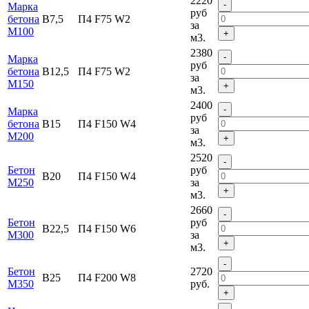
2220
-
Марка
руб
бетона
В7,5
П4 F75 W2
за
М100
+
м3.
2380
-
Марка
руб
бетона
В12,5
П4 F75 W2
за
М150
+
м3.
2400
-
Марка
руб
бетона
В15
П4 F150 W4
за
M200
+
м3.
2520
-
Бетон
руб
В20
П4 F150 W4
М250
за
+
м3.
2660
-
Бетон
руб
В22,5
П4 F150 W6
М300
за
+
м3.
-
Бетон
2720
В25
П4 F200 W8
М350
руб.
+