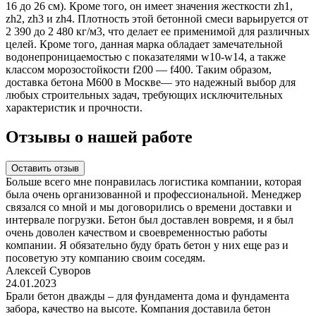
16 до 26 см). Кроме того, он имеет значения жесткости zh1,
zh2, zh3 и zh4. Плотность этой бетонной смеси варьируется от
2 390 до 2 480 кг/м3, что делает ее применимой для различных
целей. Кроме того, данная марка обладает замечательной
водонепроницаемостью с показателями w10-w14, а также
классом морозостойкости f200 — f400. Таким образом,
доставка бетона М600 в Москве— это надежный выбор для
любых строительных задач, требующих исключительных
характеристик и прочности.
Отзывы о нашей работе
Оставить отзыв
Больше всего мне понравилась логистика компании, которая
была очень организованной и профессиональной. Менеджер
связался со мной и мы договорились о времени доставки и
интервале погрузки. Бетон был доставлен вовремя, и я был
очень доволен качеством и своевременностью работы
компании. Я обязательно буду брать бетон у них еще раз и
посоветую эту компанию своим соседям.
Алексей Суворов
24.01.2023
Брали бетон дважды – для фундамента дома и фундамента
забора, качество на высоте. Компания доставила бетон