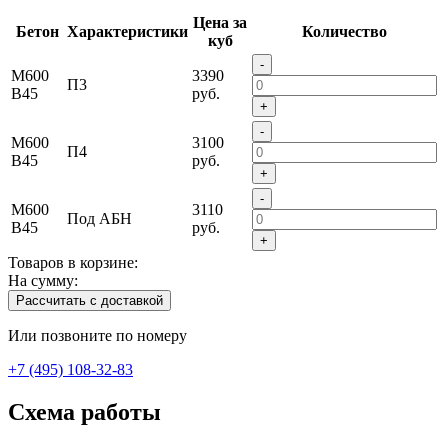
Цена за
Бетон
Характеристики
Количество
куб
-
М600
3390
П3
В45
руб.
+
-
М600
3100
П4
В45
руб.
+
-
М600
3110
Под АБН
В45
руб.
+
Товаров в корзине:
На сумму:
Рассчитать с доставкой
Или позвоните по номеру
+7 (495) 108-32-83
Схема работы