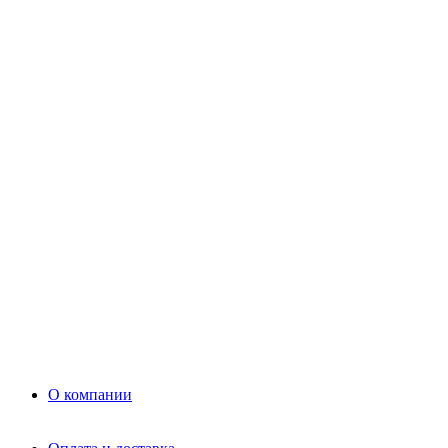
Цемент
Раствор
Раствор
Кладочный раствор
Нерудные материалы
Песок
Щебень
Нерудные материалы
Вторичка
Грунт
Асфальт
Керамзит
Прочие материалы
Керамоблок
Противогололедные реагенты
Кирпич
О компании