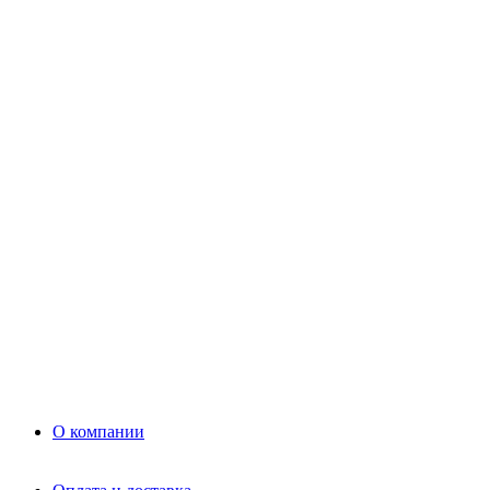
Цемент
Раствор
Раствор
Кладочный раствор
Нерудные материалы
Песок
Щебень
Нерудные материалы
Вторичка
Грунт
Асфальт
Керамзит
Прочие материалы
Керамоблок
Противогололедные реагенты
Кирпич
О компании